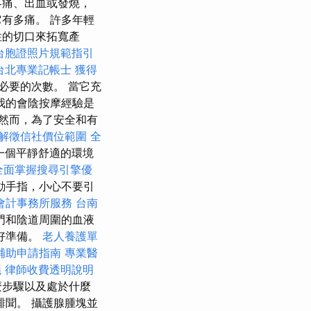
疼痛、出血或發燒，
有多痛。 許多年輕
性的切口來拓寬產
台胞證照片規範指引
台北專業記帳士
獲得
必要的次數。 當它充
我的會陰按摩經驗是
然而，為了安全和有
解徵信社價位範圍
全
一個平靜舒適的環境
全面掌握搜尋引擎優
動手指，小心不要引
會計事務所服務
台南
門和陰道周圍的血液
好準備。
老人養護單
補助申請指南
專業醫
議
律師收費透明說明
麼步驟以及處於什麼
聞。 攝護腺腫塊並