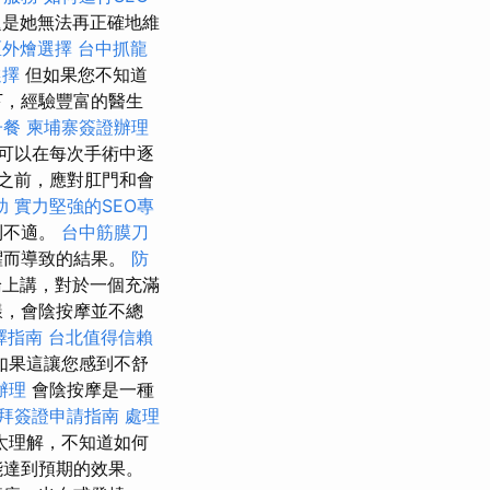
是她無法再正確地維
區外燴選擇
台中抓龍
選擇
但如果您不知道
下，經驗豐富的醫生
子餐
柬埔寨簽證辦理
可以在每次手術中逐
之前，應對肛門和會
助
實力堅強的SEO專
到不適。
台中筋膜刀
懼而導致的結果。
防
上講，對於一個充滿
樣，會陰按摩並不總
擇指南
台北值得信賴
如果這讓您感到不舒
辦理
會陰按摩是一種
拜簽證申請指南
處理
太理解，不知道如何
能達到預期的效果。