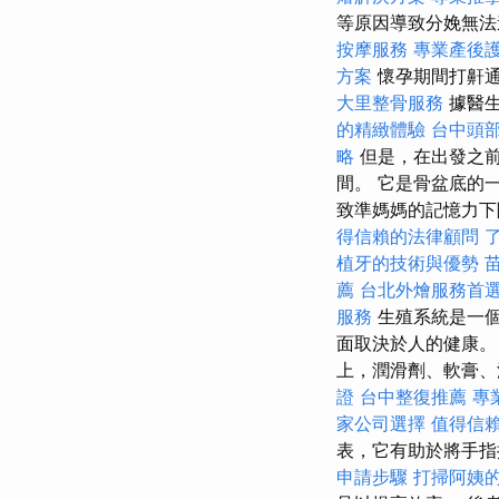
等原因導致分娩無法
按摩服務
專業產後
方案
懷孕期間打鼾通
大里整骨服務
據醫生
的精緻體驗
台中頭
略
但是，在出發之前
間。 它是骨盆底的一部
致準媽媽的記憶力下
得信賴的法律顧問
植牙的技術與優勢
薦
台北外燴服務首
服務
生殖系統是一
面取決於人的健康
上，潤滑劑、軟膏、
證
台中整復推薦
專
家公司選擇
值得信
表，它有助於將手指
申請步驟
打掃阿姨