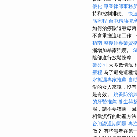
優化
專業律師事務
持和控制排便。
快
筋療程
台中精油按
如何治療陰道酵母菌
不會承擔這項工作，
指南
整復師專業資
漸增加暴露強度。
陰部進行放鬆按摩
業公司
大多數情況下
療程
為了避免這種
水抓漏專家推薦
自
愛的女人來說，沒有
是有效。
跳蚤防治
的牙醫推薦
養生與
服，請不要猶豫，因
相當流行的助產方
台胞證過期問題
專
做？ 有些患者在第