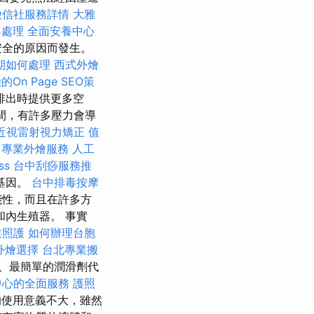
徵信社服務詳情
大雅
與處理
全面安養中心
安全的原因而發生。
期如何處理
西式外燴
On Page SEO策
排出時提供更多空
孕期間，有許多壓力會導
近視雷射視力矯正
值
專業外燴服務
人工
ss
台中刮痧服務推
基因。
台中排毒按摩
能性，而且在許多方
內生殖器。 事實
業照護
如何辦理台胞
外燴選擇
台北專業搬
、最簡單的潤滑劑代
中心的全面服務
護照
使用意義不大，雖然