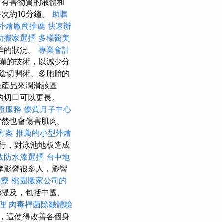
有有害物質的液體和
次約10分鐘。
助聽
外燴廠商推薦
快速辦
助搬家選擇
多樣醫美
羊的狀況。
專業會計
備的技術，以減少分
陰切開術、多胞胎的
殊產品來潤滑該區
的切口可以更長。
證服務
優質月子中心
當然也會傷害肌肉。
方案
推薦的小型外燴
行，對泳池地板造成
效防水漆選擇
台中地
摩影響很多人，影響
治療
桃園搬家公司的
極提及，包括中國、
理
肉毒桿菌除皺體驗
，這使得改善各個身