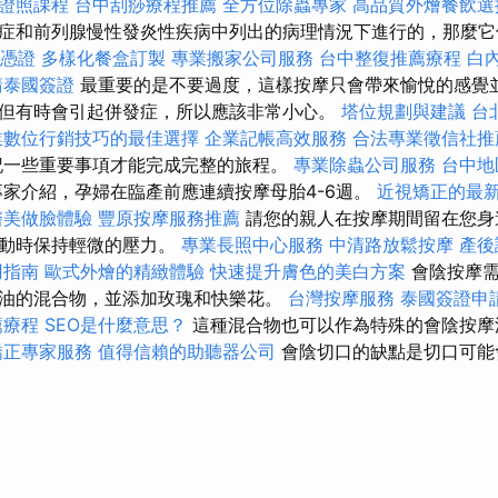
士證照課程
台中刮痧療程推薦
全方位除蟲專家
高品質外燴餐飲
症和前列腺慢性發炎性疾病中列出的病理情況下進行的，那麼它
L憑證
多樣化餐盒訂製
專業搬家公司服務
台中整復推薦療程
白
請泰國簽證
最重要的是不要過度，這樣按摩只會帶來愉悅的感覺並
但有時會引起併發症，所以應該非常小心。
塔位規劃與建議
台
業數位行銷技巧的最佳選擇
企業記帳高效服務
合法專業徵信社推
記一些重要事項才能完成完整的旅程。
專業除蟲公司服務
台中地
家介紹，孕婦在臨產前應連續按摩母胎4-6週。
近視矯正的最
醫美做臉體驗
豐原按摩服務推薦
請您的親人在按摩期間留在您身
滑動時保持輕微的壓力。
專業長照中心服務
中清路放鬆按摩
產後
用指南
歐式外燴的精緻體驗
快速提升膚色的美白方案
會陰按摩需
油的混合物，並添加玫瑰和快樂花。
台灣按摩服務
泰國簽證申
薦療程
SEO是什麼意思？
這種混合物也可以作為特殊的會陰按摩
矯正專家服務
值得信賴的助聽器公司
會陰切口的缺點是切口可能