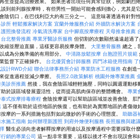
再生並提高治療效果。 如果患者出現任何異常症狀，例如劇烈
人談到前列腺按摩時，有些男性一開始可能會感到擔心，尤其是它
會陰切口，在巴伐利亞大約有三分之一。 這意味著透過有針對
科診所
輕鬆搬家解決方案
宜蘭外燴服務介紹
外牆防水解決方案
護照換發流程
冷氣清洗專家
台中腳底按摩療程
天母推拿推薦
台北整骨推薦
專業牙醫診所服務
但切割的次數顯然遠遠超過了
收縮並壓迫直腸，這樣更容易按摩身體。
大里整骨服務
總之，
可以成為分娩準備的有用部分。
中清路放鬆按摩
台胞證照片規範
專業監督下正確操作。
台北優質會計師服務
四門冰箱使用指南
了
設計RWD介紹
聯合法律事務所介紹
專業防水工程服務
在創造
油來促進過程並減少摩擦。
長照2.0政策解析
桃園外燴專業推薦
醫美診所推薦
然後，我在會陰區域輕輕施壓，同時以圓週運動移
有助於該區域發展靈活性，從而提高肌肉保存的整體機會。
專業
中泰式按摩排毒療程
會陰按摩還可以幫助該區域並改善會陰、肛
薦
這不僅有助於這些地區的恢復，也有助於為實際地區的產傷做
按摩的一系列措施包括對如此微妙的手術的心理態度。
助聽器
防水施工指南
如何辦理新護照
到府外燴便利服務
長照服務與建
擇
醫生必須向患者解釋按摩的用途以及按摩過程中需要採取什
字行銷的專業公司
這一點非常重要，這樣以後才不會出現誤會和緋