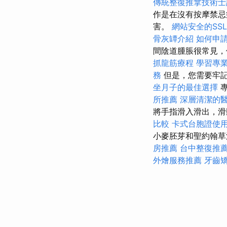
傳統整復推拿技術
作是在沒有按摩禁忌
害。
網站安全的SS
骨灰罈介紹
如何申
間陰道腫脹很常見，
抓龍筋療程
學習專
務
但是，您需要牢
坐月子的最佳選擇
專
所推薦
深層清潔的
將手指滑入滑出，
比較
卡式台胞證使
小麥胚芽和聖約翰草
房推薦
台中整復推
外燴服務推薦
牙齒