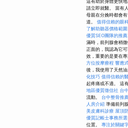
這有助於身體更快地
請立即就醫。 當有
母親在分娩時都會有
道。
值得信賴的眼
了解助聽器價格範圍
優質SEO團隊的推薦
滿時，前列腺會稍微
正面的，我認為它
效，重要的是要在
方位按摩療程
響應式
後，我使用了天然
化技巧
值得信賴的
起疼痛或不適。 這
地區優質徵信社
台
流動。
台中整骨推
人房介紹
準備前列腺
美皮膚科診療
屋頂
優質記帳士事務所選
位置。
專注於關鍵