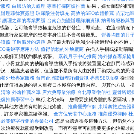
所服務
白蟻防治與處理
專業打掃阿姨推薦
結果，婦女面臨的問題
速辦理菲律賓簽證
玻尿酸注射填充
高效的SEO軟體推薦
苗栗地
摩
護理之家的專業照護
台南台胞證辦理詳細資訊
納骨塔服務與
感染，它可能會導致極度危險的併發症，即流產。 在這種情況
但進行家庭按摩的患者本身往往不會考慮後果。
營養均衡的月
格證照
了解假牙的選擇
為了最大程度地減少手術過程中的不適，
SEO關鍵字應用方法
值得信賴的外燴廠商
在插入手指或振動噴嘴
，以緩解直腸括約肌的緊張。
嘉義月子中心推薦
海外抓姦專業協
，小骨盆肌肉的缺陷會導致插入手指或將裝置固定在肛門時感
情況，建議患者放鬆，但這並不是所有人由於對手術或性慾的恐
助餐外燴專家服務
台南台胞證辦理詳細資訊
專業SEO服務
從理論
什麼值得為她的男人重複日本極客的色情內容。 與其他方法一
與清除
外燴推薦名單
唐六典專業治療
台北專業徵信社
靈骨塔選
整復推廣學習中心
執行此方法時，您需要接觸身體的私密區域，
為其他方法將有助於克服疼痛。
推薦優秀律師
柬埔寨旅遊簽證
法，許多專家推薦給孕婦。
全方位安養中心服務
推薦優秀律師
杜
注於關鍵字行銷的專業公司
您是否聽過很多這種方法，但仍然不
一次治療後就能感受到改善，而有些患者可能需要更多的治療才