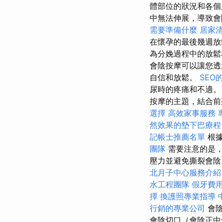
體部位的狀況和各個
中無法伸展，導致
需要準備什麼
居家
在懷孕的最後幾週
為分娩過程中的放
會陰按摩可以讓您透
自信和放鬆。
SEO
尿時的疼痛和不適
按摩的主題，結合前
選擇
高效家事服務
然效果的墊下巴療程
記帳士推薦名單
根據
團隊
需要注意的是
壓力並避免撕裂會
北月子中心服務介紹
水工程團隊
假牙費
擇
換護照專業指導
行銷的專業公司
會陰
會陰切口（會陰正中