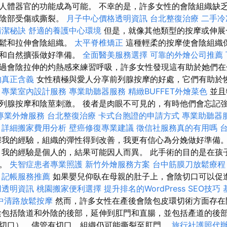
人體器官的功能成為可能。 不幸的是，許多女性的會陰組織缺
會陰部受傷或撕裂。
月子中心價格透明資訊
台北整復治療
二手冷
清潔秘訣
舒適的養護中心環境
但是，就像其他類型的按摩或伸展
放鬆和拉伸會陰組織。
太平脊椎矯正
這種輕柔的按摩使會陰組織
鬆和自然擴張做好準備。
全面醫美服務選擇
可靠的外燴公司推薦
過會陰拉伸的灼熱感來練習呼吸，許多女性發現這有助於她們在
的真正含義
女性積極與愛人分享前列腺按摩的好處，它們有助於
。
專業室內設計服務
專業助聽器服務
精緻BUFFET外燴菜色
並且
列腺按摩和陰莖刺激。 後者是肉眼不可見的，有時他們會忘記
專業外燴服務
台北整復治療
卡式台胞證的申請方式
專業助聽器
詳細搬家費用分析
壁癌修復專業建議
徵信社服務真的有用嗎
我的經驗，組織的彈性得到改善，我更有信心為分娩做好準備
，我的經驗是個人的，結果可能因人而異。 此手術的目的是在孩
陰。
失智症患者專業照護
新竹外燴服務方案
台中筋膜刀放鬆療
記帳服務推薦
如果嬰兒仰臥在母親的肚子上，會陰切口可以促
用透明資訊
桃園搬家便利選擇
提升排名的WordPress SEO技巧
中清路放鬆按摩
然而，許多女性在產後會陰包皮環切術方面存
包括陰道和外陰的後部，延伸到肛門和直腸，並包括產道的後部
切口），儘管有切口，組織仍可能撕裂至肛門。
旅行社護照代