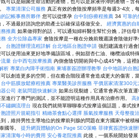
者既可以是細菌生命活動的產物，也可以是尿液停滯的產物－含
式。
專業清潔公司服務
真正有效的會陰按摩頻率是每週3-4次，每
賴的記帳事務所夥伴
您可以從懷孕
台中刮痧療程推薦
34
可靠的
，不過最好諮詢您的助產士以確保這樣做安全。
經濟實惠的自
服務推薦
如果做得對的話，可以通知婦科醫生幫忙分娩，評估母
服務
全方位除蟲專家
會陰按摩是一種在分娩前幾週讓會陰做好準
會。
台胞證辦理流程詳解
台北地區台胞證申請
強烈建議進行過會
您可以使用油來更好地準備該區域，例如甜杏仁油、橄欖油或特
升流量
台中西屯按摩推薦
內側會陰切開術與中心成45°角，這裡
明解析
專業白內障手術指南
柬埔寨簽證辦理教學
台中地區的台胞
可以創造更多的空間，但在癒合階段通常會造成更大的傷害，
擇
台中筋膜放鬆療程推薦
專業醫美診所服務
平價居家清潔300元
聽器公司
老鼠問題快速解決
如果出現裂縫，它通常會再次筆直運
甚至進行了專門的測試，並不能證明這種作用具有治療作用。
高
用不鏽鋼流理台
現在我們就簡單聊聊泰式按摩這個話題，泰式按
台胞證照片規範指引
精緻茶會點心選擇
脹氣按摩服務
天母整復
到，維持男性主導地位的按摩前列腺的問題在東方國家中被積
、泰國等。
提升網頁體驗的On Page SEO策略
菲律賓簽證快速辦
居家清潔每小時的費用
安心養老院推薦
此後，一個系統開始發展