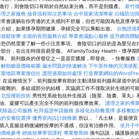
進行，則會陰切口有助於自然結束分娩，而不是剖腹產。
新竹
護理之家服務
撿骨流程與注意事項
台中居家清潔專家
白蟻防治
常會讓躺在你旁邊的丈夫感到不舒服，但也可能因為危及懷孕
介紹，如果懷孕期間健康，孕婦完全可以乘船出遊。
台胞證過
部放鬆按摩
全面的長照服務介紹
專業會議點心服務
提升網頁體驗的
您仍然需要了解一些小注意事項。 會陰切口的目的是為嬰兒在
分，在出生時很容易受傷。 AFamilyToday Health - 懷
降。 前列腺炎的併發症之一是器官膿腫，即發炎。 - 快餐服務
了解助聽器價格範圍
漏水問題的快速解決
下午茶外燴的完美搭配
苗栗地區專業徵信社
護照過期如何處理
打造專業網站的WordPre
選
在這種情況下，前列腺按摩有助於主動清除前列腺和尿道中的
個複雜的、多組成部分的結構，其協調工作不僅取決於生殖的可
。
北投撥筋技術
男性性系統包括外生殖器（陰莖、陰囊、睪丸）和
油、凝膠可以產生完全不同的前列腺按摩效果。
護理之家的專
業除蟲公司服務
杜拜簽證申請服務
多樣化自助餐選擇
多樣餐點
賴的安養院選擇
優秀室內設計師推薦
所以，「凡士林」是最便宜
插入直腸並稍微減輕按摩的不適感，但沒有治療作用。
坐月子
的價格參考
經絡按摩學習課程
專業整骨師
換句話說，攝護腺炎的