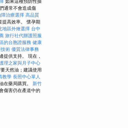
選擇
如果這種預防性操
們通常不會造成傷
內障治療選擇
高品質
提高效率。 懷孕期
北地區外燴選擇
台中
薦
旅行社代辦護照服
區的台胞證服務
健康
新技術
優質法律事務
邊提供支持。 現在，
護理之家與月子中心
要天然油；建議使用
請教學
長照中心單人
油在藥局購買。
新竹
會傷害仍在產道中的