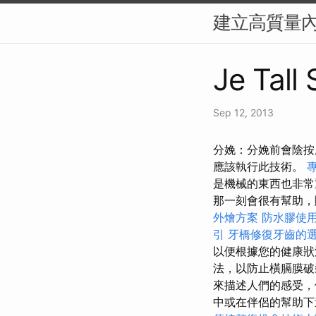
建立高質量內
Je Tall
Sep 12, 2013
分娩：分娩前會陰按
應該執行此技術。
是機械的東西也非
那一刻會很有幫助
外燴方案
防水膠使
引
牙橋修復牙齒的
以便根據您的健康狀
法，以防止橫膈膜破
來描述人們的感受，
中或在伴侶的幫助