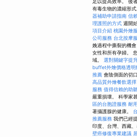
足以提高效率。 後
有毒生物的濃縮形
器補助申請指南
信
理護照的方式
週開始
項目介紹
桃園外燴
公司服務
台北按摩
娩過程中撕裂的機
女性和所有孕婦。 
域。
選對關鍵字提
buffet外燴價格透
推薦
會陰側面的切口
高品質外燴餐飲選
服務
值得信賴的助
嚴重損壞。 科學家
區的台胞證服務
耐
著攝護腺的健康。
推薦服務
我們已經提
印度、台灣、西藏
壁癌修復專業建議