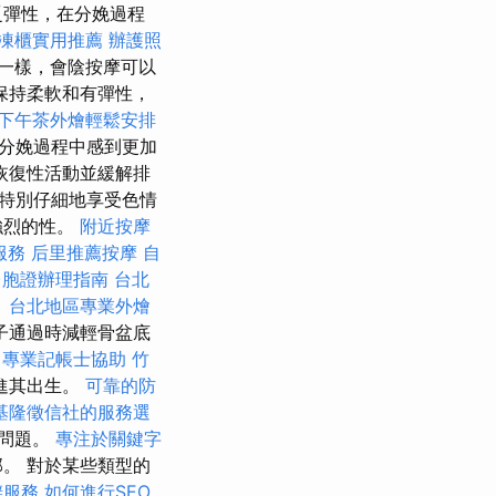
乏彈性，在分娩過程
凍櫃實用推薦
辦護照
一樣，會陰按摩可以
保持柔軟和有彈性，
下午茶外燴輕鬆安排
分娩過程中感到更加
恢復性活動並緩解排
特別仔細地享受色情
強烈的性。
附近按摩
服務
后里推薦按摩
自
台胞證辦理指南
台北
。
台北地區專業外燴
子通過時減輕骨盆底
程
專業記帳士協助
竹
進其出生。
可靠的防
基隆徵信社的服務選
在問題。
專注於關鍵字
。 對於某些類型的
辦服務
如何進行SEO