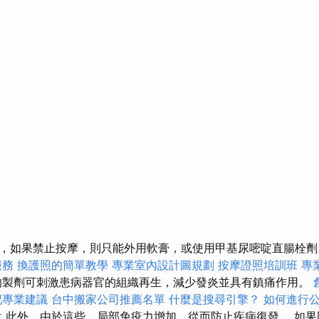
，如果禁止按摩，則只能外用軟膏，或使用甲基尿嘧啶直腸栓
服務
換護照的簡單教學
專業室內設計圖規劃
按摩證照培訓班
專
製劑可刺激患病器官的組織再生，減少發炎並具有鎮痛作用。
記專業建議
台中搬家公司推薦名單
什麼是搜尋引擎？
如何進行
拿
此外，由於這些，局部免疫力增加，從而防止疾病復發。 如果