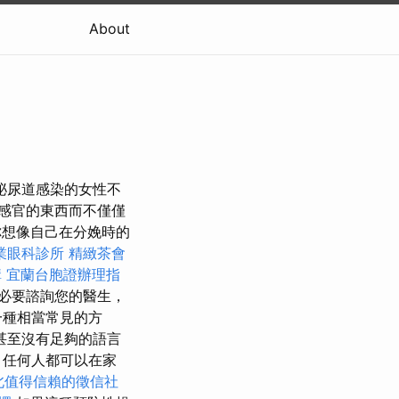
About
泌尿道感染的女性不
感官的東西而不僅僅
想像自己在分娩時的
業眼科診所
精緻茶會
構
宜蘭台胞證辦理指
必要諮詢您的醫生，
一種相當常見的方
甚至沒有足夠的語言
 任何人都可以在家
北值得信賴的徵信社