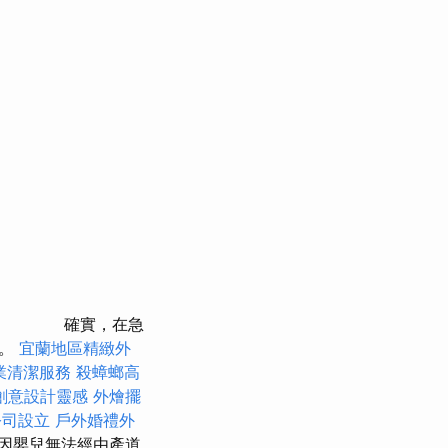
確實，在急
劑。
宜蘭地區精緻外
業清潔服務
殺蟑螂高
創意設計靈感
外燴擺
公司設立
戶外婚禮外
因嬰兒無法經由產道